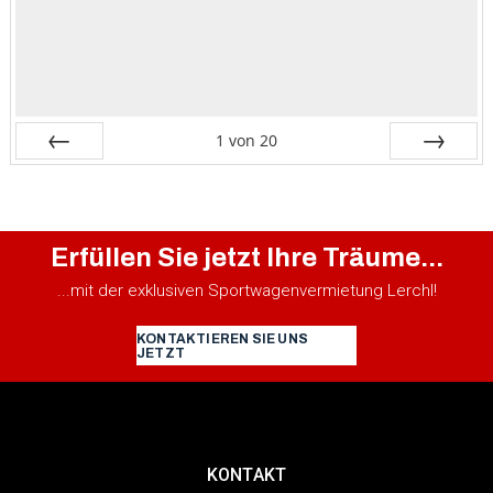
1
von
20
Zurück
Vor
Erfüllen Sie jetzt Ihre Träume...
...mit der exklusiven Sportwagenvermietung Lerchl!
KONTAKTIEREN SIE UNS
JETZT
KONTAKT