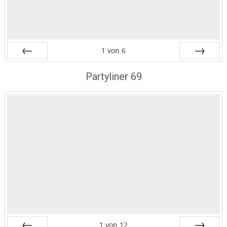
1
von
6
Zurück
Vor
Partyliner 69
1
von
12